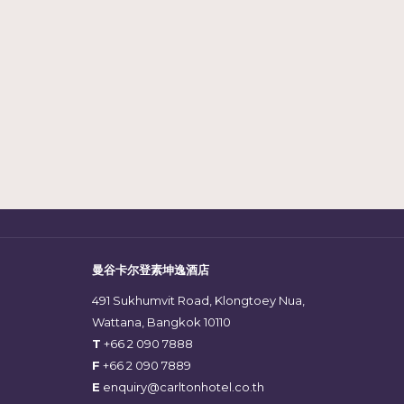
曼谷卡尔登素坤逸酒店
491 Sukhumvit Road, Klongtoey Nua,
Wattana, Bangkok 10110
T
+66 2 090 7888
F
+66 2 090 7889
E
enquiry@carltonhotel.co.th