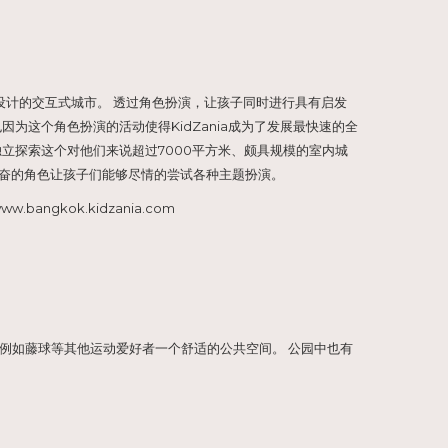
岁的孩童设计的交互式城市。 透过角色扮演，让孩子同时进行具有启发
因为这个角色扮演的活动使得KidZania成为了发展最快速的全
独立探索这个对他们来说超过7000平方米、颇具规模的室内城
到兴奋的角色让孩子们能够尽情的尝试各种主题扮演。
ww.bangkok.kidzania.com
例如藤球等其他运动爱好者一个舒适的公共空间。 公园中也有