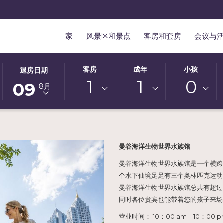
家
风景区和景点
客房和套房
会议与
此
选
客房
成年
小孩
退房日期
按
定
1
1
0
09
8月
钮
的
打
退
开
房
日
日
历
期
曼谷海洋生物世界水族馆
以
为
曼谷海洋生物世界水族馆是一个横跨Si
选
9
个水下仙境足足有三个奥林匹克运动
择
日
曼谷海洋生物世界水族馆总共有超过
退
八
同时各位贵宾也能带着您的孩子来场
房
月
日
2026.
营业时间： 10：00 am – 10：00 pm