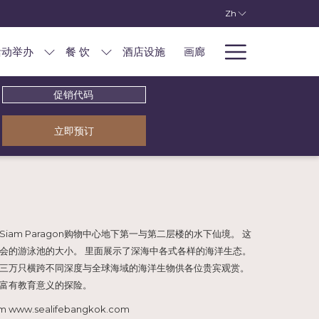
Zh
Hambur
活动举办
餐 饮
酒店设施
画廊
Menu
促
销
代
立即预订
码
am Paragon购物中心地下第一与第二层楼的水下仙境。 这
会的游泳池的大小。 里面展示了深海中各式各样的海洋生态。
三万只横跨不同深度与全球海域的海洋生物供各位贵宾观赏。
富有教育意义的探险。
 www.sealifebangkok.com