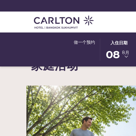
此
选
做一个预约
入住日期
家
风景区和景点
家庭活动
按
择
08
8月
钮
入
家庭活动
打
住
开
日
日
期
历
是
以
8
选
日
择
八
入
月
住
2026.
日