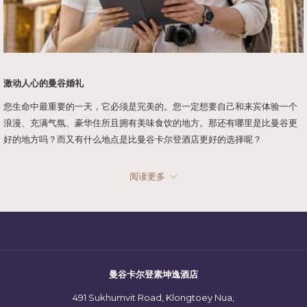
激动人心的曼谷婚礼
您生命中最重要的一天，它必须是完美的。您一定想要自己和来宾体验一个
浪漫、充满气氛、豪华住所且拥有美味食饮的地方。那还有哪里是比曼谷更
好的地方吗？而又有什么地点是比曼谷卡尔登酒店更好的选择呢？
曼谷卡尔登酒店拥有一系列婚礼场地能满足您的需求。例如，考虑一下
阅读更多
卡尔登大宴会厅- 为您的婚礼提供奢华的高度。您可以入住特别的新浪套房，
设有更衣室，起居室及亲密空间以供您放松身心。为了能让您的客人舒适地
放松，这里也设有迷人地屋顶泳池与酒吧。这绝对是您这一生最难忘的回忆
所需要的一切。
在我们的招牌餐厅华乐酒家探索和品尝最美味的粤式佳肴。享受无与伦比的
烹饪艺术、新鲜度和风味所带来的独特用餐体验。中餐行政总廚林国荣
曼谷卡尔登素坤逸酒店
(Lam Kok Weng） 的菜单上有各种各样的精美佳肴引人入胜。
491 Sukhumvit Road, Klongtoey Nua,