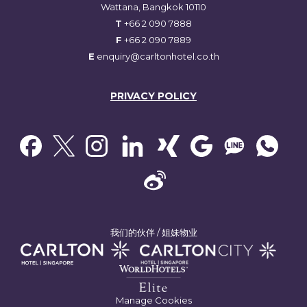
曼谷商务之旅
Wattana, Bangkok 10110
T
+66 2 090 7888
曼谷卡尔登酒店也为公干的人提供极好的设施。无论您是举办大型还是小型
F
+66 2 090 7889
的会议，我们的便利设施与餐饮服务都堪称完美。卡尔登大宴会厅能容纳
E
enquiry@carltonhotel.co.th
600人，非常适合举办大型企业活动。还有10间会议室备有最新的技术与设
施：宽敞的大门厅，落地式LED显示屏、专属定制的视听服务，无线网络也
贯穿这个酒店，定能助您的活动达到成功。
PRIVACY POLICY
烹飪團隊將根據您的喜好提供餐點与小吃，對於較大的餐點，酒店內也有最
优质的餐廳設施，能提供您國際和地道美食。
曼谷都市之乐
曼谷是一座充活力四射的城市，您会想通过一些景点和体验充分利用您的旅
行。当您入住曼谷卡尔登酒店时，您就处于曼谷许多最伟大的冒险之旅地点
的有利位置，例如大皇宫和隆比尼公园。如果您喜欢购物，暹罗典范购物中
心和札都甲市集都在附近。无论您以何初衷来访，都一定会在曼谷卡尔登酒
我们的伙伴 / 姐妹物业
店充分利用您的旅游活动时光
Manage Cookies